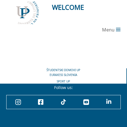
WELCOME
Menu
ŠTUDENTSKI DOMOVI UP
EURAXESS SLOVENIA
SPORT UP
CENTER FOR KNOWLEDGE TRANSFER
Follow us:




